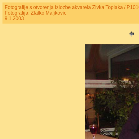
Fotografije s otvorenja izlozbe akvarela Zivka Toplaka / P10
Fotografija: Zlatko Maljkovic
9.1.2003